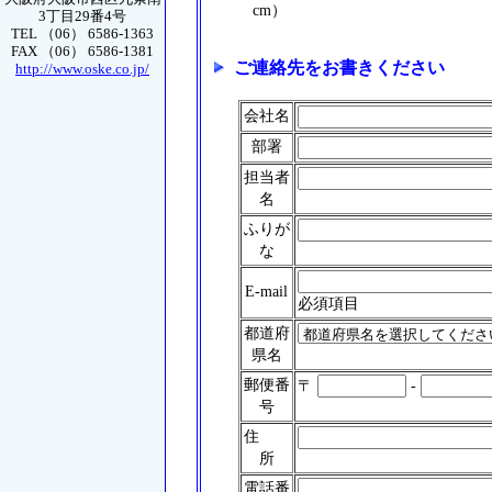
cm）
3丁目29番4号
TEL （06） 6586-1363
FAX （06） 6586-1381
ご連絡先をお書きください
http://www.oske.co.jp/
会社名
部署
担当者
名
ふりが
な
E-mail
必須項目
都道府
県名
郵便番
〒
-
号
住
所
電話番