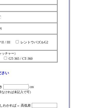
ズ
N
I / III
レントウパズルG2
キャッチャー）
00
GT-365 / CT-360
ださい
き
cm
なければ未記入で可）
わかれば→ 高低差