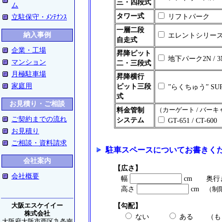
三・四段式
ム
タワー式
リフトパーク
立駐保守・ﾒﾝﾃﾅﾝｽ
一層二段
納入事例
エレントシリー
自走式
企業・工場
昇降ピット
地下パーク2N / 3
マンション
二・三段式
月極駐車場
昇降横行
家庭用
ピット三段
”らくちゅう” SUP I
式
お見積り・ご相談
（カーゲート / バー
料金管制
ご契約までの流れ
システム
GT-651 / CT-6
お見積り
ご相談・資料請求
駐車スペースについてお書きく
会社案内
【広さ】
会社概要
幅
cm 奥行
高さ
cm
（制限
大阪エスケイイー
【勾配】
株式会社
ない
ある （もし
大阪府大阪市西区九条南