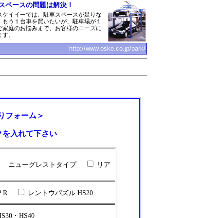
スペースの問題は解決！
スケイイーでは、駐車スペースが足りな
、もう１台車を買いたいが、駐車場が１
ご家庭のお悩みまで、お客様のニーズに
ます。
http://www.oske.co.jp/park/
りフォーム＞
クを入れて下さい
ニューグレストタイプ
リア
P R
レントウパズル HS20
30・HS40