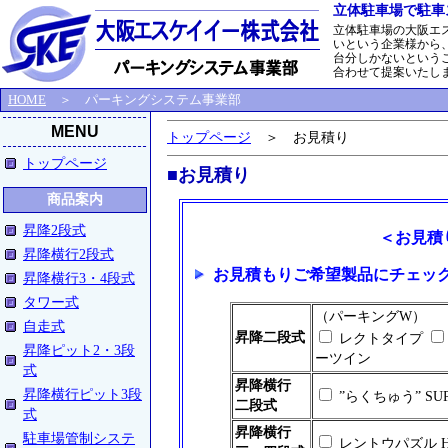
立体駐車場で駐車
立体駐車場の大阪エ
いという企業様から
台分しかないという
合わせて提案いたし
HOME
＞ パーキングシステム事業部
MENU
トップページ
＞ お見積り
トップページ
■お見積り
商品案内
昇降2段式
＜お見積
昇降横行2段式
お見積もりご希望製品にチェッ
昇降横行3・4段式
タワー式
（パーキングW）
自走式
昇降二段式
レクトタイプ
昇降ピット2・3段
ーツイン
式
昇降横行
昇降横行ピット3段
”らくちゅう” SU
二段式
式
昇降横行
駐車場管制システ
レントウパズル HS