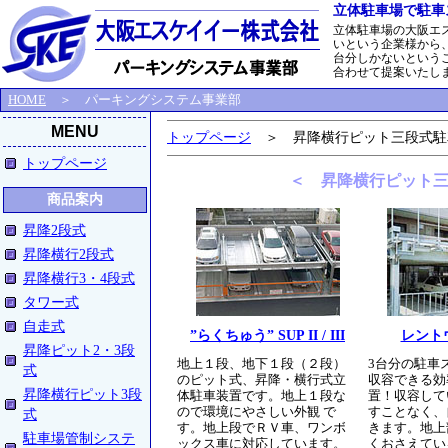
立体駐車場で駐車
立体駐車場の大阪エ
いという企業様から
台分しかないという
合わせて提案いたし
HOME
＞ パーキングシステム事業部
MENU
トップページ
＞ 昇降横行ピット三段式駐
トップページ
＜ 昇降横行ピット三
商品案内
昇降2段式
昇降横行2段式
昇降横行3・4段式
タワー式
自走式
”らくちゅう” SUP II / III
レント
昇降ピット2・3段
地上１段、地下１段（２段）
3台分の駐車
式
のピット式、昇降・横行式立
収容できる効
昇降横行ピット3段
体駐車装置です。地上１段な
置！収容して
ので環境にやさしい外観 で
すことなく、
式
す。地上段でＲＶ車、ワンボ
きます。地上
駐車場管制システ
ックス車に対応しています。
くおさえてい