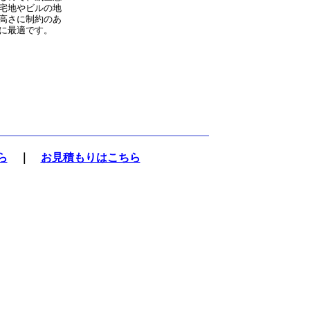
宅地やビルの地
高さに制約のあ
に最適です。
ら
｜
お見積もりはこちら