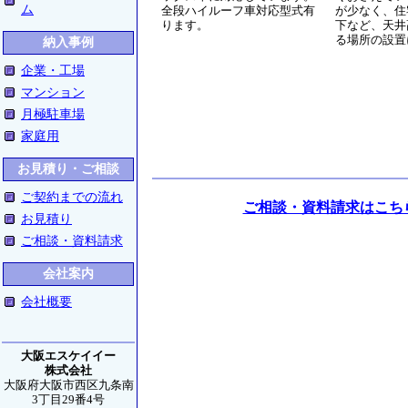
ム
全段ハイルーフ車対応型式有
が少なく、住
ります。
下など、天井
る場所の設置
納入事例
企業・工場
マンション
月極駐車場
家庭用
お見積り・ご相談
ご契約までの流れ
ご相談・資料請求はこち
お見積り
ご相談・資料請求
会社案内
会社概要
大阪エスケイイー
株式会社
大阪府大阪市西区九条南
3丁目29番4号