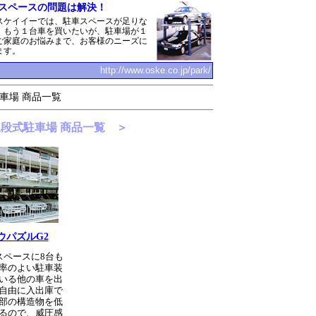
スペースの問題は解決！
スケイイーでは、駐車スペースが足りな
、もう１台車を買いたいが、駐車場が１
ご家庭のお悩みまで、お客様のニーズに
ます。
http://www.oske.co.jp/park/
車場 商品一覧
段式駐車場 商品一覧 ＞
ウパズルG2
スペースに8台も
率のよい駐車装
いる他の車を出
自由に入出庫で
部の構造物を低
るので、威圧感